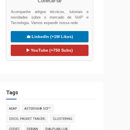
Conecte-se
Acompanhe artigos técnicos, tutoriais e
novidades sobre o mercado de VoIP e
Tecnologia. Vamos expandir nossa rede.
💼 LinkedIn (+1M Likes)
▶️ YouTube (+750 Subs)
Tags
AEAP
ASTERISK® SCF™
CISCO; PACKET TRACER;
CLUSTERING
CODEC
DEBIAN
DIALPLAN LUA