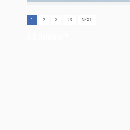
1
2
3
23
NEXT
A.B.Delphini™