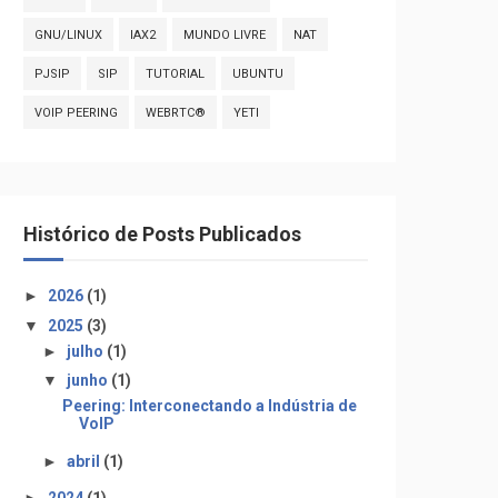
GNU/LINUX
IAX2
MUNDO LIVRE
NAT
PJSIP
SIP
TUTORIAL
UBUNTU
VOIP PEERING
WEBRTC®
YETI
Histórico de Posts Publicados
►
2026
(1)
▼
2025
(3)
►
julho
(1)
▼
junho
(1)
Peering: Interconectando a Indústria de
VoIP
►
abril
(1)