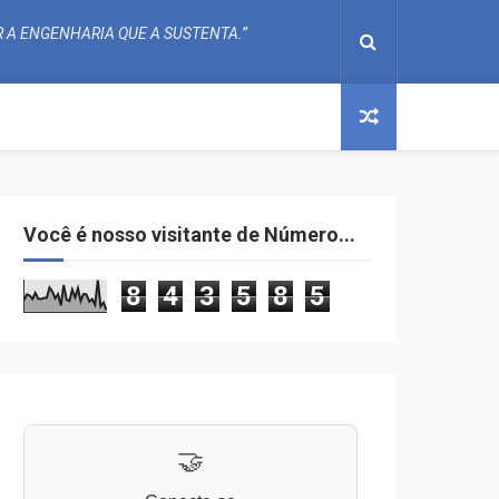
 A ENGENHARIA QUE A SUSTENTA.”
Você é nosso visitante de Número...
8
4
3
5
8
5
🤝