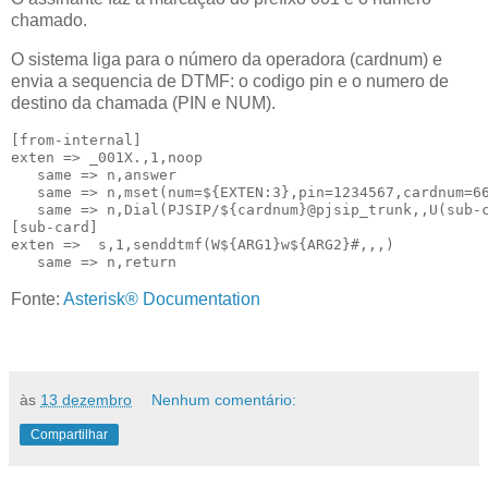
chamado.
O sistema liga para o número da operadora (cardnum) e
envia a sequencia de DTMF: o codigo pin e o numero de
destino da chamada (PIN e NUM).
[from-internal]

exten => _001X.,1,noop

   same => n,answer

   same => n,mset(num=${EXTEN:3},pin=1234567,cardnum=66
   same => n,Dial(PJSIP/${cardnum}@pjsip_trunk,,U(sub-c
[sub-card]

exten =>  s,1,senddtmf(W${ARG1}w${ARG2}#,,,)

   same => n,return
Fonte:
Asterisk® Documentation
às
13 dezembro
Nenhum comentário:
Compartilhar