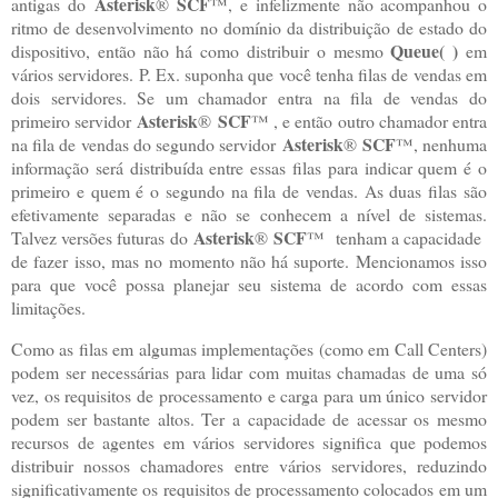
Asterisk
SCF
antigas do
®
™, e infelizmente não acompanhou o
ritmo de desenvolvimento no domínio da distribuição de estado do
Queue( )
dispositivo, então não há como distribuir o mesmo
em
vários servidores. P. Ex. suponha que você tenha filas de vendas em
dois servidores. Se um chamador entra na fila de vendas do
Asterisk
SCF
primeiro servidor
®
™ , e então outro chamador entra
Asterisk
SCF
na fila de vendas do segundo servidor
®
™, nenhuma
informação será distribuída entre essas filas para indicar quem é o
primeiro e quem é o segundo na fila de vendas. As duas filas são
efetivamente separadas e não se conhecem a nível de sistemas.
Asterisk
SCF
Talvez versões futuras do
®
™ tenham a capacidade
de fazer isso, mas no momento não há suporte. Mencionamos isso
para que você possa planejar seu sistema de acordo com essas
limitações.
Como as filas em algumas implementações (como em Call Centers)
podem ser necessárias para lidar com muitas chamadas de uma só
vez, os requisitos de processamento e carga para um único servidor
podem ser bastante altos. Ter a capacidade de acessar os mesmo
recursos de agentes em vários servidores significa que podemos
distribuir nossos chamadores entre vários servidores, reduzindo
significativamente os requisitos de processamento colocados em um