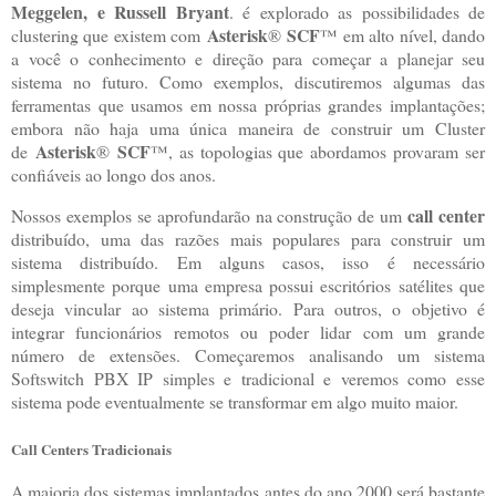
Meggelen, e Russell Bryant
. é explorado as possibilidades de
Asterisk
SCF
clustering que existem com
®
™ em alto nível, dando
a você o conhecimento e direção para começar a planejar seu
sistema no futuro. Como exemplos, discutiremos algumas das
ferramentas que usamos em nossa próprias grandes implantações;
embora não haja uma única maneira de construir um Cluster
Asterisk
SCF
de
®
™, as topologias que abordamos provaram ser
confiáveis ao longo dos anos.
call center
Nossos exemplos se aprofundarão na construção de um
distribuído, uma das razões mais populares para construir um
sistema distribuído. Em alguns casos, isso é necessário
simplesmente porque uma empresa possui escritórios satélites que
deseja vincular ao sistema primário. Para outros, o objetivo é
integrar funcionários remotos ou poder lidar com um grande
número de extensões. Começaremos analisando um sistema
Softswitch PBX IP simples e tradicional e veremos como esse
sistema pode eventualmente se transformar em algo muito maior.
Call Centers Tradicionais
A maioria dos sistemas implantados antes do ano 2000 será bastante