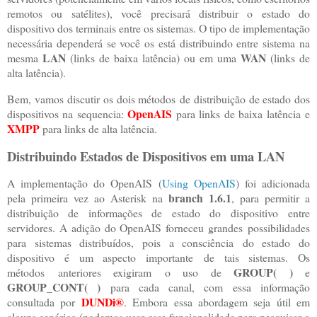
remotos ou satélites), você precisará distribuir o estado do
dispositivo dos terminais entre os sistemas. O tipo de implementação
necessária dependerá se você os está distribuindo entre sistema na
LAN
WAN
mesma
(links de baixa latência) ou em uma
(links de
alta latência).
Bem, vamos discutir os dois métodos de distribuição de estado dos
OpenAIS
dispositivos na sequencia:
para links de baixa latência e
XMPP
para links de alta latência.
Distribuindo Estados de Dispositivos em uma LAN
A implementação do OpenAIS (
Using OpenAIS
) foi adicionada
branch 1.6.1
pela primeira vez ao Asterisk na
, para permitir a
distribuição de informações de estado do dispositivo entre
servidores. A adição do OpenAIS forneceu grandes possibilidades
para sistemas distribuídos, pois a consciência do estado do
dispositivo é um aspecto importante de tais sistemas. Os
GROUP( )
métodos anteriores exigiram o uso de
e
GROUP_CONT( )
para cada canal, com essa informação
DUNDi
®
consultada por
. Embora essa abordagem seja útil em
alguns cenários (podemos usar essa funcionalidade para pesquisar o