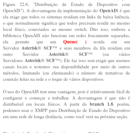
Figura 22.6, "Distribuição de Estado de Dispositivo com
OpenAIS
OpenAIS"). A desvantagem da implementação do
é que
ela exige que todos os sistemas residam em links de baixa latência,
o que normalmente significa que todos precisam residir no mesmo
local físico, conectados ao mesmo switch. Dito isso, embora a
biblioteca OpenAIS não funcione em redes fisicamente separadas,
Queue( )
ela permite que um
resida em um
Asterisk
SCF
Servidor
®
™
e seus membros da fila residam em
Asterisk
SCF
outro Servidor
®
™
(ou vários
Asterisk
SCF
Servidores
®
™
). Ele faz isso sem exigir que usemos
canais locais e testemos sua disponibilidade por meio de outros
métodos, limitando (ou eliminando) o número de tentativas de
conexão feitas na rede e o toque de vários dispositivos.
O uso do OpenAIS tem uma vantagem, pois é relativamente fácil de
configurar e começar a trabalhar. A desvantagem é que não é
branch
1.8
distribuível em locais físicos. A partir da
, porém,
podemos usar o XMPP para Distribuição de Estado do Dispositivo
em uma rede de longa distância, como você verá na próxima seção.