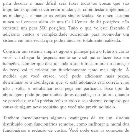
para decolar e mais difícil será fazer todas as coisas que são
importantes quando ocorrerem mudanças, como testar implementar
as mudanças, e manter as coisas sincronizadas. Se o seu sistema
nunca vai crescer além de um Call Center de 40 posições, não
construa um para 500 posições. Tudo o que vc está fazendo é
adicionar custos e complexidade adicionais para acomodar um
sistema em uma escala que pode nunca ser totalmente realizada.
Construir um sistema simples agora e planejar para o futuro e como
você vai chegar lá (especialmente se você puder fazer isso em
iterações, sem ter que destruir toda a sua infraestrutura ou começar
do zero) vai te colocar em funcionamento tanto mais rápido. À
medida que você cresce, você pode adicionar mais peças,
determinar se a abordagem que vc está adotando está correta e, se
não , voltar e retrabalhar essa peça em particular. Esse tipo de
abordagem pode poupar muitas dores de cabeça no futuro, quando
vc percebe que não precisa refazer todo o seu sistema complexo por
causa de algum novo requisito que você não previu no inicio.
Também mencionamos algumas vantagens de ter um sistema
distribuído com funcionários remotos, como melhorar a moral dos
funcionários e redução de custos. Você pode usar as conexões de