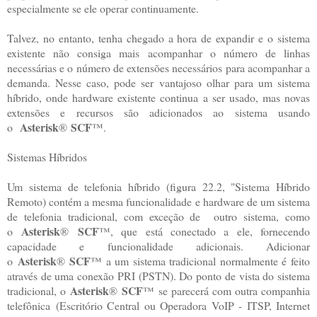
especialmente se ele operar continuamente.
Talvez, no entanto, tenha chegado a hora de expandir e o sistema
existente não consiga mais acompanhar o número de linhas
necessárias e o número de extensões necessários para acompanhar a
demanda. Nesse caso, pode ser vantajoso olhar para um sistema
híbrido, onde hardware existente continua a ser usado, mas novas
extensões e recursos são adicionados ao sistema usando
Asterisk
SCF
o
®
™.
Sistemas Híbridos
Um sistema de telefonia híbrido (figura 22.2, "Sistema Híbrido
Remoto) contém a mesma funcionalidade e hardware de um sistema
de telefonia tradicional, com exceção de outro sistema, como
Asterisk
SCF
o
®
™, que está conectado a ele, fornecendo
capacidade e funcionalidade adicionais. Adicionar
Asterisk
SCF
o
®
™ a um sistema tradicional normalmente é feito
através de uma conexão PRI (PSTN). Do ponto de vista do sistema
Asterisk
SCF
tradicional, o
®
™ se parecerá com outra companhia
telefônica (Escritório Central ou Operadora VoIP - ITSP, Internet