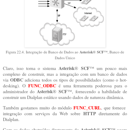
Asterisk
SCF
Figura 22.4.
Integração de Banco de Dados ao
®
™, Banco de
Dados Único
Asterisk
SCF
Claro, isso torna o sistema
®
™ um pouco mais
complexo de construir, mas a integração com um banco de dados
ODBC
via
adiciona todos os tipos de possibilidades (como o hot-
FUNC_ODBC
desking). O
é uma ferramenta poderosa para o
Asterisk
SCF
administrador do
®
™, fornecendo a habilidade de
construir um Dialplan estático usando dados de natureza dinâmica.
FUNC_CURL
Também gostamos muito do módulo
, que fornece
HTTP
integração com serviços da Web sobre
diretamente do
Dialplan.
Asterisk
SCF
Com os dados abstraídos diretamente do
®
™ agora