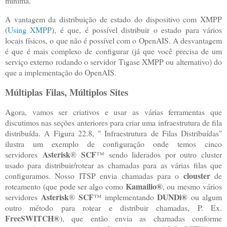
mínima.
A vantagem da distribuição de estado do dispositivo com XMPP
(
Using XMPP
), é que, é possível distribuir o estado para vários
locais físicos, o que não é possível com o OpenAIS. A desvantagem
é que é mais complexo de configurar (já que você precisa de um
serviço externo rodando o servidor Tigase XMPP ou alternativo) do
que a implementação do OpenAIS.
Múltiplas Filas, Múltiplos Sites
Agora, vamos ser criativos e usar as várias ferramentas que
discutimos nas seções anteriores para criar uma infraestrutura de fila
distribuída. A Figura 22.8, " Infraestrutura de Filas Distribuídas"
ilustra um exemplo de configuração onde temos cinco
Asterisk
SCF
servidores
®
™ sendo liderados por outro cluster
usado para distribuir/rotear as chamadas para as várias filas que
clouster
configuramos. Nosso ITSP envia chamadas para o
de
Kamailio
®
roteamento (que pode ser algo como
, ou mesmo vários
Asterisk
SCF
DUNDi
®
servidores
®
™ implementando
ou algum
outro método para rotear e distribuir chamadas, P. Ex.
FreeSWITCH
®
), que então envia as chamadas conforme