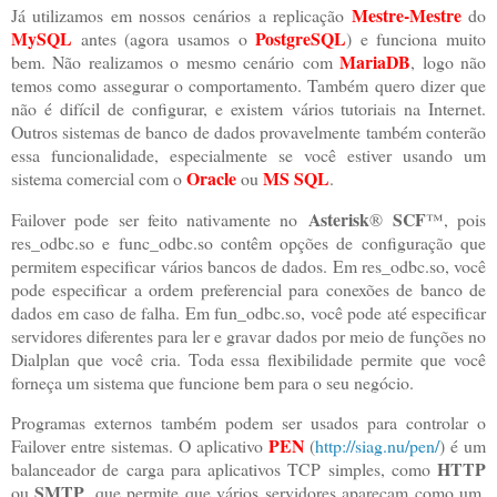
Mestre-Mestre
Já utilizamos em nossos cenários a replicação
do
MySQL
PostgreSQL
antes (agora usamos o
) e funciona muito
MariaDB
bem. Não realizamos o mesmo cenário com
, logo não
temos como assegurar o comportamento. Também quero dizer que
não é difícil de configurar, e existem vários tutoriais na Internet.
Outros sistemas de banco de dados provavelmente também conterão
essa funcionalidade, especialmente se você estiver usando um
Oracle
MS SQL
sistema comercial com o
ou
.
Asterisk
SCF
Failover pode ser feito nativamente no
®
™, pois
res_odbc.so e func_odbc.so contêm opções de configuração que
permitem especificar vários bancos de dados. Em res_odbc.so, você
pode especificar a ordem preferencial para conexões de banco de
dados em caso de falha. Em fun_odbc.so, você pode até especificar
servidores diferentes para ler e gravar dados por meio de funções no
Dialplan que você cria. Toda essa flexibilidade permite que você
forneça um sistema que funcione bem para o seu negócio.
Programas externos também podem ser usados para controlar o
PEN
Failover entre sistemas. O aplicativo
(
http://siag.nu/pen/
) é um
HTTP
balanceador de carga para aplicativos TCP simples, como
SMTP
ou
, que permite que vários servidores apareçam como um.