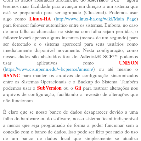
teremos mais facilidade para avançar em direção a um sistema que
está se preparando para ser agrupado (Clustered). Podemos usar
Linux-HA
algo como
(
http://www.linux-ha.org/wiki/Main_Page
)
para fornecer failover automático entre os sistemas. Embora, no caso
de uma falha as chamadas no sistema com falha sejam perdidas, o
failover levará apenas alguns instantes (menos de um segundo) para
ser detectado e o sistema aparecerá para seus usuários como
imediatamente disponível novamente. Nesta configuração, como
Asterisk
SCF
nossos dados são abstraídos fora do
®
™ podemos
UNISON
usar aplicativos como
(
https://www.cis.upenn.edu/~bcpierce/unison/
) ou até mesmo o
RSYNC
para manter os arquivos de configuração sincronizados
entre os Sistemas Operacionais e o Backup do Sistema. Também
SubVersion
Git
podemos usar o
ou o
para rastrear alterações nos
arquivos de configuração, facilitando a reversão de alterações que
não funcionam.
É claro que se nosso banco de dados desaparecer devido a uma
falha do hardware ou do software, nosso sistema ficará indisponível
a menos que seja programado de forma a poder funcionar sem a
conexão com o banco de dados. Isso pode ser feito por meio do uso
de um banco de dados local que simplesmente se atualiza