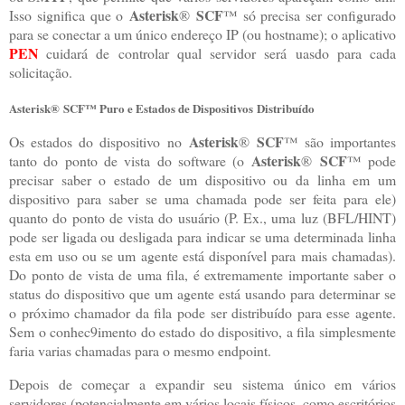
Asterisk
SCF
Isso significa que o
®
™ só precisa ser configurado
para se conectar a um único endereço IP (ou hostname); o aplicativo
PEN
cuidará de controlar qual servidor será uasdo para cada
solicitação.
Asterisk
®
SCF
™ Puro e Estados de Dispositivos
Distribuído
Asterisk
SCF
Os estados do dispositivo no
®
™ são importantes
Asterisk
SCF
tanto do ponto de vista do software (o
®
™ pode
precisar saber o estado de um dispositivo ou da linha em um
dispositivo para saber se uma chamada pode ser feita para ele)
quanto do ponto de vista do usuário (P. Ex., uma luz (BFL/HINT)
pode ser ligada ou desligada para indicar se uma determinada linha
esta em uso ou se um agente está disponível para mais chamadas).
Do ponto de vista de uma fila, é extremamente importante saber o
status do dispositivo que um agente está usando para determinar se
o próximo chamador da fila pode ser distribuído para esse agente.
Sem o conhec9imento do estado do dispositivo, a fila simplesmente
faria varias chamadas para o mesmo endpoint.
Depois de começar a expandir seu sistema único em vários
servidores (potencialmente em vários locais físicos, como escritórios