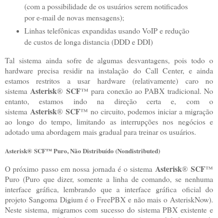
(com a possibilidade de os usuários serem notificados
por e-mail de novas mensagens);
Linhas telefônicas expandidas usando VoIP e redução
de custos de longa distancia (DDD e DDI)
Tal sistema ainda sofre de algumas desvantagens, pois todo o
hardware precisa residir na instalação do Call Center, e ainda
estamos restritos a usar hardware (relativamente) caro no
Asterisk
SCF
sistema
®
™ para conexão ao PABX tradicional. No
entanto, estamos indo na direção certa e, com o
Asterisk
SCF
sistema
®
™ no circuito, podemos iniciar a migração
ao longo do tempo, limitando as interrupções nos negócios e
adotado uma abordagem mais gradual para treinar os usuários.
Asterisk
®
SCF
™ Puro, Não Distribuído (Nondistributed)
Asterisk
SCF
O próximo passo em nossa jornada é o sistema
®
™
Puro (Puro que dizer, somente a linha de comando, se nenhuma
interface gráfica, lembrando que a interface gráfica oficial do
projeto Sangoma Digium é o FreePBX e não mais o AsteriskNow).
Neste sistema, migramos com sucesso do sistema PBX existente e