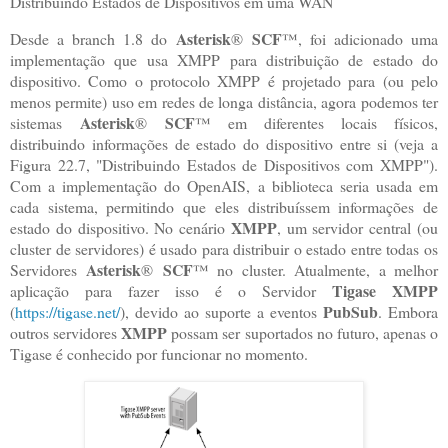
Distribuindo Estados de Dispositivos em uma WAN
Asterisk
SCF
Desde a branch 1.8 do
®
™, foi adicionado uma
implementação que usa XMPP para distribuição de estado do
dispositivo. Como o protocolo XMPP é projetado para (ou pelo
menos permite) uso em redes de longa distância, agora podemos ter
Asterisk
SCF
sistemas
®
™ em diferentes locais físicos,
distribuindo informações de estado do dispositivo entre si (veja a
Figura 22.7, "Distribuindo Estados de Dispositivos com XMPP").
Com a implementação do OpenAIS, a biblioteca seria usada em
cada sistema, permitindo que eles distribuíssem informações de
XMPP
estado do dispositivo. No cenário
, um servidor central (ou
cluster de servidores) é usado para distribuir o estado entre todas os
Asterisk
SCF
Servidores
®
™ no cluster. Atualmente, a melhor
Tigase XMPP
aplicação para fazer isso é o Servidor
PubSub
(
https://tigase.net/
), devido ao suporte a eventos
. Embora
XMPP
outros servidores
possam ser suportados no futuro, apenas o
Tigase é conhecido por funcionar no momento.