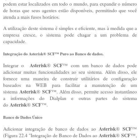
podem estar localizados em todo o mundo, para expandir o número
de horas que seus agentes estão disponíveis, permitindo que você
atenda a mais fusos horários.
A utilização deste sistema é simples e eficiente, mas à medida que a
empresa cresce, o sistema pode chagar a um problema de
capacidade.
Integração do Asterisk
®
SCF
™ Puro ao Banco de dados.
Asterisk
SCF
Integrar o
®
™
com um banco de dados pode
adicionar muitas funcionalidades ao seu sistema. Além disso, ele
fornece uma maneira de construir utilitários de configuração
baseados na WEB para facilitar a manutenção de um
Asterisk
SCF
sistema
®
™. Além disso, permite acesso instantâneo
a informações do Dialplan e outras partes do sistema
Asterisk
SCF
do
®
™.
Banco de Dados Único
Asterisk
SCF
Adicionar integração de banco de dados ao
®
™
Asterisk
SCF
(Figura 22.4 "Integração de Banco de Dados ao
®
™,