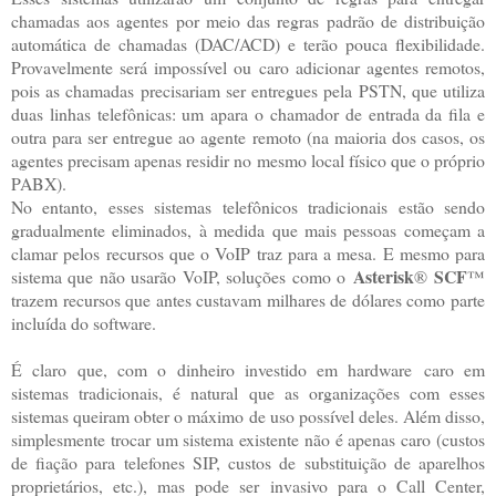
chamadas aos agentes por meio das regras padrão de distribuição
automática de chamadas (DAC/ACD) e terão pouca flexibilidade.
Provavelmente será impossível ou caro adicionar agentes remotos,
pois as chamadas precisariam ser entregues pela PSTN, que utiliza
duas linhas telefônicas: um apara o chamador de entrada da fila e
outra para ser entregue ao agente remoto (na maioria dos casos, os
agentes precisam apenas residir no mesmo local físico que o próprio
PABX).
No entanto, esses sistemas telefônicos tradicionais estão sendo
gradualmente eliminados, à medida que mais pessoas começam a
clamar pelos recursos que o VoIP traz para a mesa. E mesmo para
Asterisk
SCF
sistema que não usarão VoIP, soluções como o
®
™
trazem recursos que antes custavam milhares de dólares como parte
incluída do software.
É claro que, com o dinheiro investido em hardware caro em
sistemas tradicionais, é natural que as organizações com esses
sistemas queiram obter o máximo de uso possível deles. Além disso,
simplesmente trocar um sistema existente não é apenas caro (custos
de fiação para telefones SIP, custos de substituição de aparelhos
proprietários, etc.), mas pode ser invasivo para o Call Center,