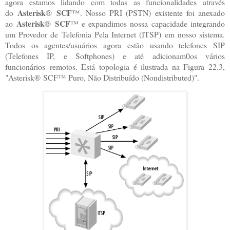
agora estamos lidando com todas as funcionalidades através
Asterisk
SCF
do
®
™. Nosso PRI (PSTN) existente foi anexado
Asterisk
SCF
ao
®
™ e expandimos nossa capacidade integrando
um Provedor de Telefonia Pela Internet (ITSP) em nosso sistema.
Todos os agentes/usuários agora estão usando telefones SIP
(Telefones IP, e Softphones) e até adicionam0os vários
funcionários remotos. Está topologia é ilustrada na Figura 22.3,
"
Asterisk
®
SCF
™ Puro, Não Distribuído (Nondistributed)".