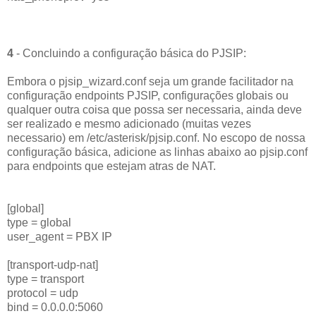
4
- Concluindo a configuração básica do PJSIP
:
Embora o pjsip_wizard.conf seja um grande facilitador na
configuração endpoints PJSIP, configurações globais ou
qualquer outra coisa que possa ser necessaria, ainda deve
ser realizado e mesmo adicionado (muitas vezes
necessario) em /etc/asterisk/pjsip.conf. No escopo de nossa
configuração básica, adicione as linhas abaixo ao pjsip.conf
para endpoints que estejam atras de NAT.
[global]
type = global
user_agent = PBX IP
[transport-udp-nat]
type = transport
protocol = udp
bind = 0.0.0.0:5060