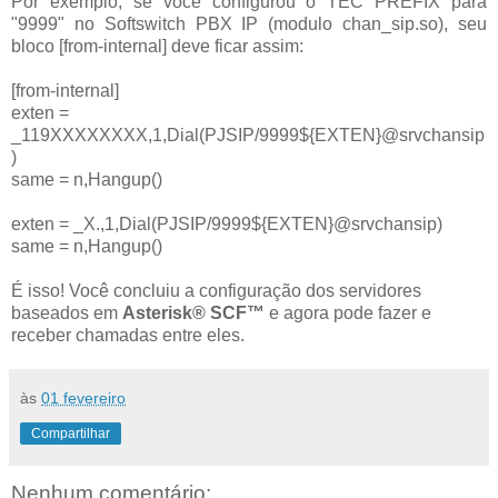
Por exemplo, se você configurou o TEC PREFIX para
"9999" no Softswitch PBX IP (modulo chan_sip.so), seu
bloco [from-internal] deve ficar assim:
[from-internal]
exten =
_119XXXXXXXX,1,Dial(PJSIP/9999${EXTEN}@srvchansip
)
same = n,Hangup()
exten = _X.,1,Dial(PJSIP/9999${EXTEN}@srvchansip)
same = n,Hangup()
É isso! Você concluiu a configuração dos servidores
baseados em
Asterisk® SCF™
e agora pode fazer e
receber chamadas entre eles.
às
01 fevereiro
Compartilhar
Nenhum comentário: