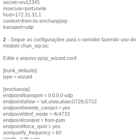
secret=srv12345
insecure=port,invite
host=172.31.31.1
context=from-itx-srvchanpjsip
transport=udp
2
- Segue as configurações para o servidor fazendo uso do
modulo chan_sip.so:
Edite o arquivo pjsip_wizard.conf:
[trunk_defaults]
type = wizard
[srvchansip]
endpoint/transport = 0.0.0.0-udp
endpoint/allow = !all,ulaw,alaw,G729,G722
endpoint/rewrite_contact = yes
endpoint/dtmf_mode = rfc4733
endpoint/context = from-pstn
endpoint/force_rport = yes
aor/qualify_frequency = 60
sends_auth = no