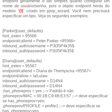
endpoint geralmente é tão simples quanto configurar um
nome de usuário/senha, pois o objeto endpoint herda do
modelo "
(!)
" criado em pjsip_wizard. Você nem precisará
especificar um tipo. Veja os seguintes exemplos:
[Parker](user_defaults)
hint_exten = 95566
endpoint/callerid = Peter Parker <95566>
inbound_auth/username = P3t35P4k35$
inbound_auth/password = P3t35P4k35$
[Diana](user_defaults)
hint_exten = 95567
endpoint/callerid = Diana de Themyscira <95567>
endpoint/allow = !all,ulaw
inbound_auth/username = D14N4
inbound_auth/password = D14N4
;has_phoneprov = yes ;--> Padrão é não
;phoneprov/MAC = 00:1B:C9:4B:E3:57 ;--> deve especificar
se has_phoneprov=yes;
;phoneprov/PROFILE = profile1 ;--> deve especificar se
has_phoneprov=yes