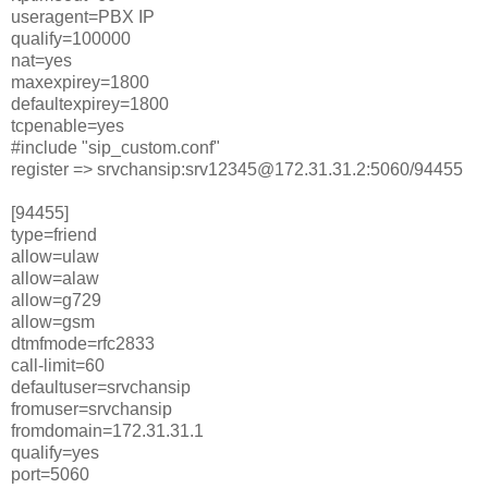
useragent=PBX IP
qualify=100000
nat=yes
maxexpirey=1800
defaultexpirey=1800
tcpenable=yes
#include "sip_custom.conf"
register => srvchansip:srv12345@172.31.31.2:5060/94455
[94455]
type=friend
allow=ulaw
allow=alaw
allow=g729
allow=gsm
dtmfmode=rfc2833
call-limit=60
defaultuser=srvchansip
fromuser=srvchansip
fromdomain=172.31.31.1
qualify=yes
port=5060