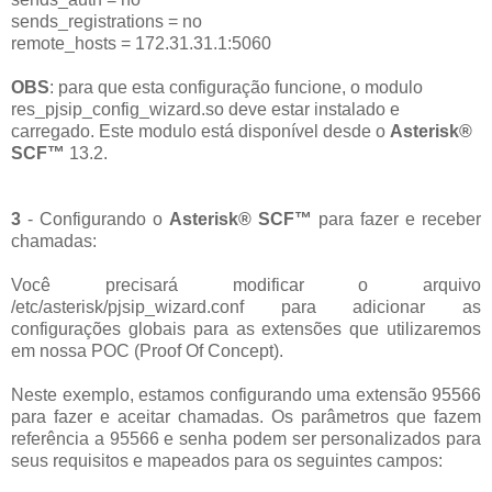
sends_registrations = no
remote_hosts = 172.31.31.1:5060
OBS
: para que esta configuração funcione, o modulo
res_pjsip_config_wizard.so deve estar instalado e
carregado. Este modulo está disponível desde o
Asterisk®
SCF™
13.2.
3
- Configurando o
Asterisk® SCF™
para fazer e receber
chamadas:
Você precisará modificar o arquivo
/etc/asterisk/pjsip_wizard.conf para adicionar as
configurações globais para as extensões que utilizaremos
em nossa POC (Proof Of Concept).
Neste exemplo, estamos configurando uma extensão 95566
para fazer e aceitar chamadas. Os parâmetros que fazem
referência a 95566 e senha podem ser personalizados para
seus requisitos e mapeados para os seguintes campos: