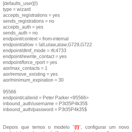
[defaults_user](!)
type = wizard
accepts_registrations = yes
sends_registrations = no
accepts_auth = yes
sends_auth = no
endpoint/context = from-internal
endpoint/allow = !all,ulaw,alaw,G729,G722
endpoint/dtmf_mode = rfc4733
endpoint/rewrite_contact = yes
endpoint/force_rport = yes
aor/max_contacts = 1
aor/remove_existing = yes
aor/minimum_expiration = 30
95566
endpoint/callerid = Peter Parker <95566>
inbound_auth/username = P3t35P4k35$
inbound_auth/password = P3t35P4k35$
Depois que temos o modelo "
(!)
", configurar um novo