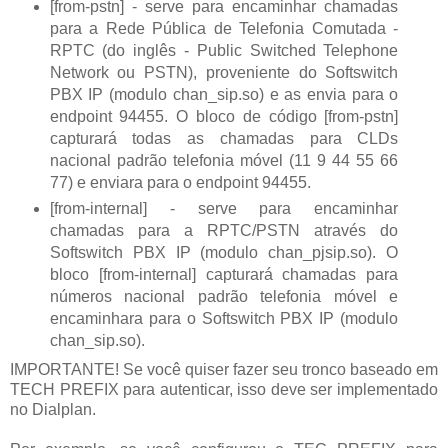
[from-pstn] - serve para encaminhar chamadas
para a Rede Pública de Telefonia Comutada -
RPTC (do inglês - Public Switched Telephone
Network ou PSTN), proveniente do Softswitch
PBX IP (modulo chan_sip.so) e as envia para o
endpoint 94455. O bloco de código [from-pstn]
capturará todas as chamadas para CLDs
nacional padrão telefonia móvel (11 9 44 55 66
77) e enviara para o endpoint 94455.
[from-internal] - serve para encaminhar
chamadas para a RPTC/PSTN através do
Softswitch PBX IP (modulo chan_pjsip.so). O
bloco [from-internal] capturará chamadas para
números nacional padrão telefonia móvel e
encaminhara para o Softswitch PBX IP (modulo
chan_sip.so).
IMPORTANTE! Se você quiser fazer seu tronco baseado em
TECH PREFIX para autenticar, isso deve ser implementado
no Dialplan.