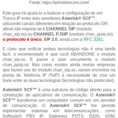
Fonte: https://iplinktelecom.com/
Este guia irá ajuda-lo a realizar a configuração de um
Tronco IP entre dois servidores
Asterisk® SCF™
,
utilizando canais diferentes em relação ao protocolo SIP,
afinal não importa se é
CHANNEL SIP
(modulo
chan_sip.so) ou
CHANNEL PJSIP
(modulo chan_pjsip.so),
o protocolo é único
,
SIP 2.0
, ainda com a
RFC 3261
.
E claro que unificar ambas tecnologias não é uma tarefa
facil, o recomendado é que você ABANDONE o modulo
chan_sip.so. E passe a usar unicamente o modulo
chan_pjsip.so. Mas como existes ainda muitas empresas
que fazem uso do modulo chan_sip.so, vamos encontrar na
planta de Telefonia IP (ToIP) a necessidade de criar um
trunk entre as duas tecnologias (tecnologias não protocolo!).
Asterisk® SCF™
é uma estrutura de código aberto para a
construção de aplicativos de comunicação. O
Asterisk®
SCF™
transforma um computador comum em um servidor
de comunicação. O
Asterisk® SCF™
lhe permite
implementar sistemas em telecomunicações, como
Softswitch PBX IP, Gateways POTS, ISDN, GSM,