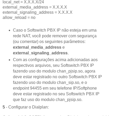
local_net = X.X.X.X/24
external_media_address = X.X.X.X
external_signaling_address = X.X.X.X
allow_reload = no
Caso o Softswitch PBX IP não esteja em uma
rede NAT, você pode remover com segurança
(ou comentar) os seguintes parâmetros:
external_media_address
e
external_signaling_address
.
Com as configurações acima adicionadas aos
respectivos arquivos, seu Softswitch PBX IP
fazendo uso do modulo chan_pjsip.so, agora
deve estar registrado no outro Softswitch PBX IP
fazendo uso do modulo chan_sip.so, e o
endpoint 94455 em seu telefone IP/Softphone
deve estar registrado no seu Softswitch PBX IP
que faz uso do modulo chan_pjsip.so.
5
-
Configurar o Dialplan
: