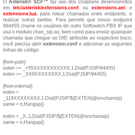
O
Asterisk® SCF™
faz uso dos Dialplans desenvolvidos
em
/etc/asterisk/extensions.conf
, ou
extensions.ael
, e
extensions.lua
, para rotear chamadas entre endpoints, e
realizar outras tarefas. Para permitir que nosso endpoint
994455 chame os usuários do outro Softswitch PBX IP que
usa o modulo chan_sip.so, bem como para enviar quaisquer
chamada que chegue ao DID atribuído ao respectivo troco,
você precisa abrir
extension.conf
e adicionar as seguintes
linhas de código:
[from-pstn]
exten => _+55XXXXXXXXXXX,1,Dial(PJSIP/94455)
exten => _XX9XXXXXXXX,1,Dial(PJSIP/94455)
[from-internal]
exten =
_119XXXXXXXX,1,Dial(PJSIP/${EXTEN}@srvchansip)
same = n,Hangup()
exten = _X.,1,Dial(PJSIP/${EXTEN}@srvchansip)
same = n,Hangup()