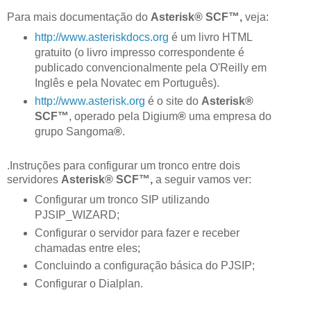
Para mais documentação do
Asterisk® SCF™,
veja:
http://www.asteriskdocs.org
é um livro HTML
gratuito (o livro impresso correspondente é
publicado convencionalmente pela O'Reilly em
Inglês e pela Novatec em Português).
http://www.asterisk.org
é o site do
Asterisk®
SCF™
, operado pela Digium
®
uma empresa do
grupo Sangoma
®
.
.Instruções para configurar um tronco entre dois
servidores
Asterisk® SCF™,
a seguir vamos ver:
Configurar um tronco SIP utilizando
PJSIP_WIZARD;
Configurar o servidor para fazer e receber
chamadas entre eles;
Concluindo a configuração básica do PJSIP;
Configurar o Dialplan.