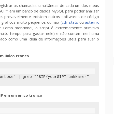
 registrar as chamadas simultâneas de cada um dos meus
® SCF™ em um banco de dados MySQL para poder analisar
e, provavelmente existem outros softwares de código
 gráficos muito pequenos ou não (
cdr-stats
ou
asternic
 Como mencionei, o script é extremamente primitivo
 muito tempo para gastar nele) e não contém nenhuma
ado como uma ideia de informações úteis para suar o
um único tronco
erbose" | grep "^SIP/yourSIPTrunkName-"
IP em um único tronco