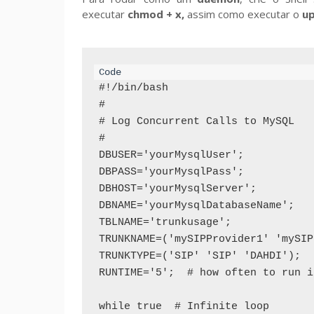
executar
chmod + x,
assim como executar o
up
#!/bin/bash

#

# Log Concurrent Calls to MySQL

#

DBUSER='yourMysqlUser';

DBPASS='yourMysqlPass';

DBHOST='yourMysqlServer';

DBNAME='yourMysqlDatabaseName';

TBLNAME='trunkusage';

TRUNKNAME=('mySIPProvider1' 'mySIP
TRUNKTYPE=('SIP' 'SIP' 'DAHDI');

RUNTIME='5';  # how often to run i
while true  # Infinite loop
