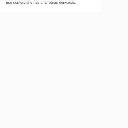
uso comercial e não criar obras derivadas.
bose" | grep -c "^${TRUNKTYPE[$i]}/${trunk}-" ) > 
SERT INTO ${TBLNAME} (time,trunk,activecalls) VALU
bose" | grep -c "^${TRUNKTYPE[$i]}/[1-9]-1\|^${TRU
SERT INTO ${TBLNAME} (time,trunk,activecalls) VALU