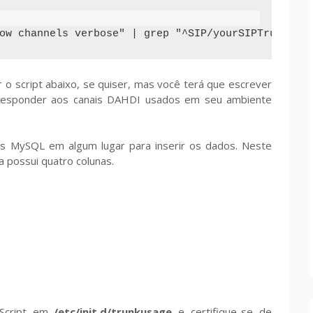
ow channels verbose" | grep "^SIP/yourSIPTrunkNam
 o script abaixo, se quiser, mas você terá que escrever
rresponder aos canais DAHDI usados em seu ambiente
 MySQL em algum lugar para inserir os dados. Neste
la possui quatro colunas.
l Script em
/etc/init.d/trunkusage
e certifique-se de