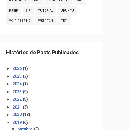
GNU/LINUX
IAX2
MUNDO LIVRE
NAT
PJSIP
SIP
TUTORIAL
UBUNTU
VOIP PEERING
WEBRTC®
YETI
^DAHDI/2[0-4]-1"
Histórico de Posts Publicados
►
2026
(1)
►
2025
(3)
►
2024
(1)
►
2023
(9)
1\|^DAHDI/2[0-4]-1"
►
2022
(5)
►
2021
(3)
►
2020
(18)
▼
2019
(6)
▼
outubro
(3)