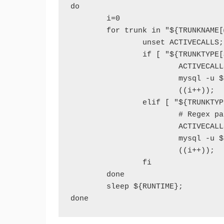
do

        i=0

        for trunk in "${TRUNKNAME[
                unset ACTIVECALLS;

                if [ "${TRUNKTYPE[
                        ACTIVECALL
                        mysql -u $
                        ((i++));

                elif [ "${TRUNKTYP
                        # Regex pa
                        ACTIVECALL
                        mysql -u $
                        ((i++));

                fi

        done

        sleep ${RUNTIME};

done