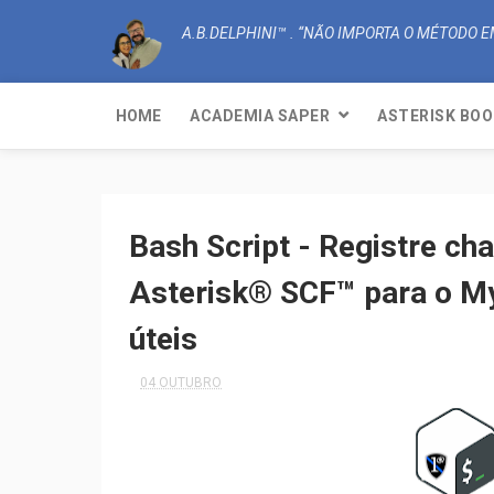
A.B.DELPHINI™ . “NÃO IMPORTA O MÉTODO
HOME
ACADEMIA SAPER
ASTERISK BOO
Bash Script - Registre c
Asterisk® SCF™ para o M
úteis
04 OUTUBRO