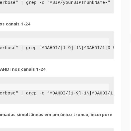
erbose" | grep -c "^SIP/yourSIPTrunkName-"
s canais 1-24
erbose" | grep "^DAHDI/[1-9]-1\|^DAHDI/1[0-9]-1\|
HDI nos canais 1-24
erbose" | grep -c "^DAHDI/[1-9]-1\|^DAHDI/1[0-9]-
hamadas simultâneas em um único tronco, incorpore