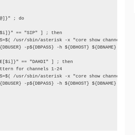
@]}" ; do

$i]}" == "SIP" ] ; then

S=$( /usr/sbin/asterisk -x "core show channels ver
{DBUSER} -p${DBPASS} -h ${DBHOST} ${DBNAME} -e "IN
E[$i]}" == "DAHDI" ] ; then

ttern for channels 1-24

S=$( /usr/sbin/asterisk -x "core show channels ver
{DBUSER} -p${DBPASS} -h ${DBHOST} ${DBNAME} -e "IN