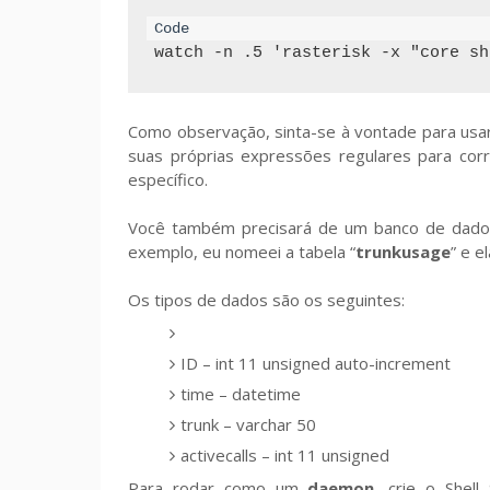
watch -n .5 'rasterisk -x "core sh
Como observação, sinta-se à vontade para usar
suas próprias expressões regulares para co
específico.
Você também precisará de um banco de dados
exemplo, eu nomeei a tabela “
trunkusage
” e e
Os tipos de dados são os seguintes:
ID – int 11 unsigned auto-increment
time – datetime
trunk – varchar 50
activecalls – int 11 unsigned
Para rodar como um
daemon
, crie o Shel