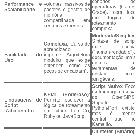
cenários d
Performance e
volumes massivos de
operadoras (Carrie
Scalabilidade
pacotes e gestão de
Grade), com foc
memória
em lógica d
compartilhada em
roteamento
cenários extremos.
complexa.
Moderada/Simples
Sintaxe de scrip
Complexa:
Curva de
mais intuitiv
aprendizado
("human-readable"),
Facilidade de
íngreme. Arquitetura
documentação mai
Uso
modular que exige
didática 
entender "como as
ferramentas d
peças se encaixam".
gestão mai
amigáveis.
Script Nativo:
Foc
na linguagem nativ
KEMI (Poderoso):
do OpenSIPS
Linguagens de
Permite escrever a
Suporte 
Script
lógica de roteamento
Python/Perl existe
(Adicionado)
em Python, Lua, Go,
mas é meno
Ruby ou JavaScript.
central que n
Kamailio.
Clusterer (Binário)