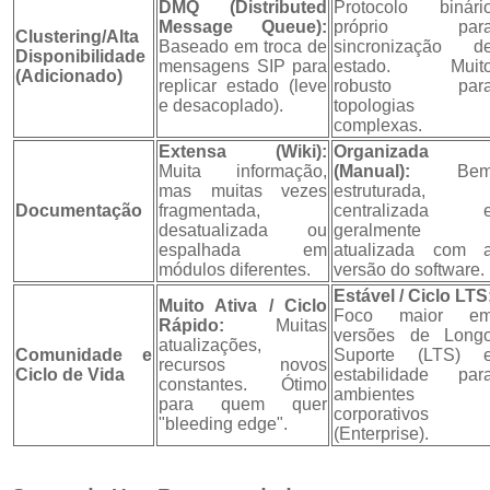
DMQ (Distributed
Protocolo binári
Message Queue):
próprio par
Clustering/Alta
Baseado em troca de
sincronização d
Disponibilidade
mensagens SIP para
estado. Muit
(Adicionado)
replicar estado (leve
robusto par
e desacoplado).
topologias
complexas.
Extensa (Wiki):
Organizada
Muita informação,
(Manual):
Be
mas muitas vezes
estruturada,
Documentação
fragmentada,
centralizada 
desatualizada ou
geralmente
espalhada em
atualizada com 
módulos diferentes.
versão do software.
Estável / Ciclo LTS
Muito Ativa / Ciclo
Foco maior e
Rápido:
Muitas
versões de Long
atualizações,
Comunidade e
Suporte (LTS) 
recursos novos
Ciclo de Vida
estabilidade par
constantes. Ótimo
ambientes
para quem quer
corporativos
"bleeding edge".
(Enterprise).