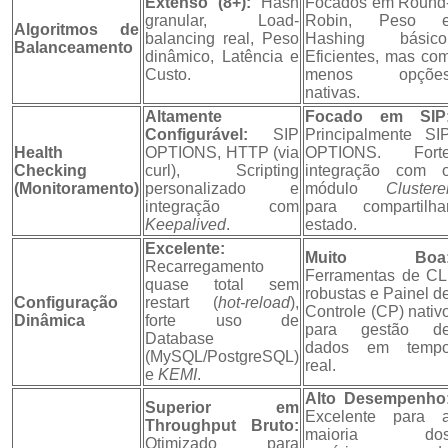
Extenso (8+):
Hash
Focados em Round
granular, Load-
Robin, Peso 
Algoritmos de
balancing real, Peso
Hashing básico
Balanceamento
dinâmico, Latência e
Eficientes, mas co
Custo.
menos opçõe
nativas.
Altamente
Focado em SIP
Configurável:
SIP
Principalmente SI
Health
OPTIONS, HTTP (via
OPTIONS. Fort
Checking
curl), Scripting
integração com 
(Monitoramento)
personalizado e
módulo
Clustere
integração com
para compartilha
Keepalived
.
estado.
Excelente:
Muito Boa
Recarregamento
Ferramentas de CL
quase total sem
robustas e Painel d
Configuração
restart (
hot-reload
),
Controle (CP) nativ
Dinâmica
forte uso de
para gestão d
Database
dados em temp
(MySQL/PostgreSQL)
real.
e
KEMI
.
Alto Desempenho
Superior em
Excelente para 
Throughput Bruto:
maioria do
Otimizado para