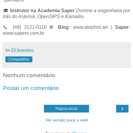
🎓
Instrutor na Academia Saper
Domine a engenharia por
trás do Asterisk, OpenSIPS e Kamailio.
📞 (48) 3121-0110 🌐
Blog:
www.delphini.tel |
Saper:
www.saperx.com.br
às
03 fevereiro
Compartilhar
Nenhum comentário:
Postar um comentário
›
Página inicial
Ver versão para a web