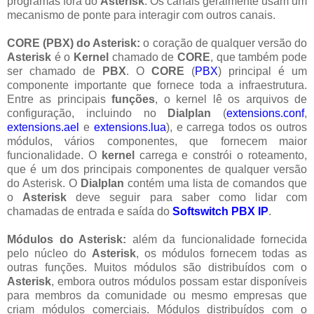
programas fora do
Asterisk
. Os canais geralmente usam um
mecanismo de ponte para interagir com outros canais.
CORE (PBX) do Asterisk:
o coração de qualquer versão do
Asterisk
é o
Kernel
chamado de
CORE
, que também pode
ser chamado de
PBX
. O
CORE
(
PBX
) principal é um
componente importante que fornece toda a infraestrutura.
Entre as principais
funções
, o kernel lê os arquivos de
configuração, incluindo no
Dialplan
(
extensions.conf
,
extensions.ael
e
extensions.lua
), e carrega todos os outros
módulos, vários componentes, que fornecem maior
funcionalidade. O
kernel
carrega e constrói o roteamento,
que é um dos principais componentes de qualquer versão
do Asterisk. O
Dialplan
contém uma lista de comandos que
o
Asterisk
deve seguir para saber como lidar com
chamadas de entrada e saída do
Softswitch PBX IP
.
Módulos do Asterisk:
além da funcionalidade fornecida
pelo núcleo do
Asterisk
, os módulos fornecem todas as
outras funções. Muitos módulos são distribuídos com o
Asterisk
, embora outros módulos possam estar disponíveis
para membros da comunidade ou mesmo empresas que
criam módulos comerciais. Módulos distribuídos com o