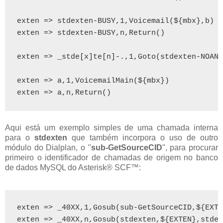
exten => stdexten-BUSY,1,Voicemail(${mbx},b)

exten => stdexten-BUSY,n,Return()

exten => _stde[x]te[n]-.,1,Goto(stdexten-NOANS
exten => a,1,VoicemailMain(${mbx})

exten => a,n,Return()
Aqui está um exemplo simples de uma chamada interna
para o
stdexten
que também incorpora o uso de outro
módulo do Dialplan, o "
sub-GetSourceCID
", para procurar
primeiro o identificador de chamadas de origem no banco
de dados MySQL do Asterisk® SCF™:
exten => _40XX,1,Gosub(sub-GetSourceCID,${EXTE
exten => _40XX,n,Gosub(stdexten,${EXTEN},stdex