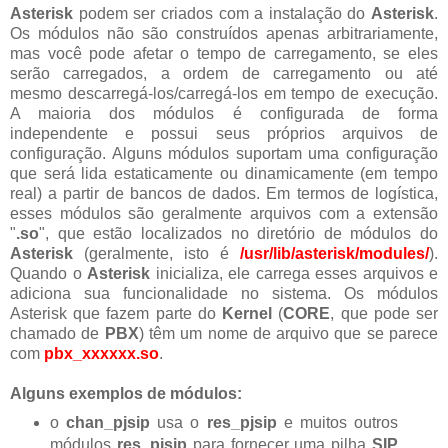
Asterisk
podem ser criados com a instalação do
Asterisk
.
Os módulos não são construídos apenas arbitrariamente,
mas você pode afetar o tempo de carregamento, se eles
serão carregados, a ordem de carregamento ou até
mesmo descarregá-los/carregá-los em tempo de execução.
A maioria dos módulos é configurada de forma
independente e possui seus próprios arquivos de
configuração. Alguns módulos suportam uma configuração
que será lida estaticamente ou dinamicamente (em tempo
real) a partir de bancos de dados. Em termos de logística,
esses módulos são geralmente arquivos com a extensão
"
.so
", que estão localizados no diretório de módulos do
Asterisk
(geralmente, isto é
/usr/lib/asterisk/modules/
).
Quando o
Asterisk
inicializa, ele carrega esses arquivos e
adiciona sua funcionalidade no sistema. Os módulos
Asterisk que fazem parte do
Kernel
(
CORE
, que pode ser
chamado de
PBX
) têm um nome de arquivo que se parece
com
pbx_xxxxxx.so
.
Alguns exemplos de módulos:
o
chan_pjsip
usa o
res_pjsip
e muitos outros
módulos
res_pjsip
para fornecer uma pilha
SIP