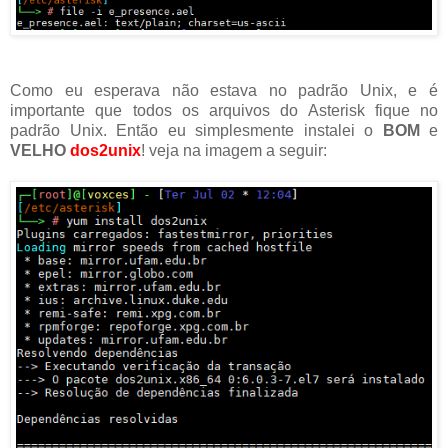
Como eu esperava não estava no padrão Unix, e é
importante que todos os arquivos do Asterisk fique no
padrão Unix. Então eu simplesmente instalei o
BOM
e
VELHO
dos2unix
! veja na imagem a seguir: