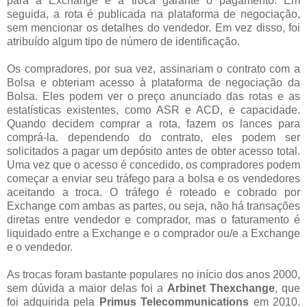
para a Exchange e a troca garante o pagamento. Em
seguida, a rota é publicada na plataforma de negociação,
sem mencionar os detalhes do vendedor. Em vez disso, foi
atribuído algum tipo de número de identificação.
Os compradores, por sua vez, assinariam o contrato com a
Bolsa e obteriam acesso à plataforma de negociação da
Bolsa. Eles podem ver o preço anunciado das rotas e as
estatísticas existentes, como ASR e ACD, e capacidade.
Quando decidem comprar a rota, fazem os lances para
comprá-la. dependendo do contrato, eles podem ser
solicitados a pagar um depósito antes de obter acesso total.
Uma vez que o acesso é concedido, os compradores podem
começar a enviar seu tráfego para a bolsa e os vendedores
aceitando a troca. O tráfego é roteado e cobrado por
Exchange com ambas as partes, ou seja, não há transações
diretas entre vendedor e comprador, mas o faturamento é
liquidado entre a Exchange e o comprador ou/e a Exchange
e o vendedor.
As trocas foram bastante populares no início dos anos 2000,
sem dúvida a maior delas foi a
Arbinet Thexchange
, que
foi adquirida pela
Primus Telecommunications
em 2010.