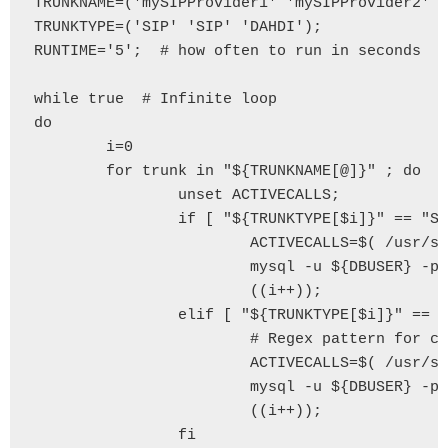
TRUNKNAME=('mySIPProvider1' 'mySIPProvider2' '
TRUNKTYPE=('SIP' 'SIP' 'DAHDI');

RUNTIME='5';  # how often to run in seconds

while true  # Infinite loop

do

        i=0

        for trunk in "${TRUNKNAME[@]}" ; do

                unset ACTIVECALLS;

                if [ "${TRUNKTYPE[$i]}" == "SI
                        ACTIVECALLS=$( /usr/sb
                        mysql -u ${DBUSER} -p$
                        ((i++));

                elif [ "${TRUNKTYPE[$i]}" == "
                        # Regex pattern for ch
                        ACTIVECALLS=$( /usr/sb
                        mysql -u ${DBUSER} -p$
                        ((i++));

                fi
