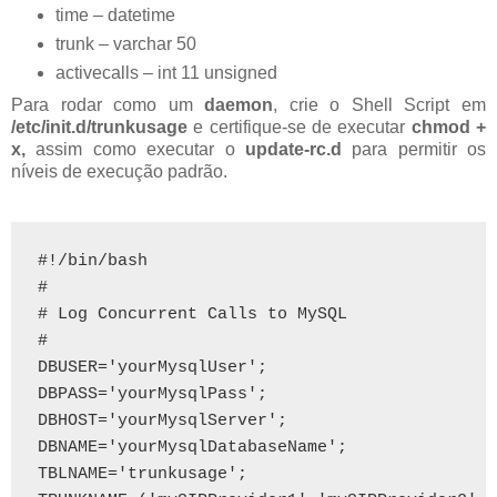
time – datetime
trunk – varchar 50
activecalls – int 11 unsigned
Para rodar como um
daemon
, crie o Shell Script em
/etc/init.d/trunkusage
e certifique-se de executar
chmod +
x,
assim como executar o
update-rc.d
para permitir os
níveis de execução padrão.
#!/bin/bash

#

# Log Concurrent Calls to MySQL

#

DBUSER='yourMysqlUser';

DBPASS='yourMysqlPass';

DBHOST='yourMysqlServer';

DBNAME='yourMysqlDatabaseName';

TBLNAME='trunkusage';
