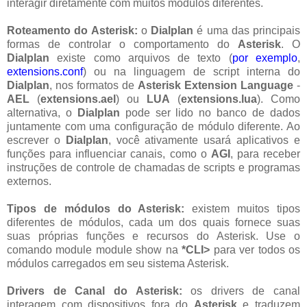
interagir diretamente com muitos módulos diferentes.
Roteamento do Asterisk:
o
Dialplan
é uma das principais
formas de controlar o comportamento do
Asterisk
. O
Dialplan
existe como arquivos de texto (
por exemplo
,
extensions.conf
) ou na linguagem de script interna do
Dialplan
, nos formatos de
Asterisk Extension Language
-
AEL
(
extensions.ael
) ou
LUA
(
extensions.lua
). Como
alternativa, o
Dialplan
pode ser lido no banco de dados
juntamente com uma configuração de módulo diferente. Ao
escrever o
Dialplan
, você ativamente usará aplicativos e
funções para influenciar canais, como o
AGI
, para receber
instruções de controle de chamadas de scripts e programas
externos.
Tipos de módulos do Asterisk:
existem muitos tipos
diferentes de módulos, cada um dos quais fornece suas
suas próprias funções e recursos do Asterisk. Use o
comando module module show na
*CLI>
para ver todos os
módulos carregados em seu sistema Asterisk.
Drivers de Canal do Asterisk:
os drivers de canal
interagem com dispositivos fora do
Asterisk
e traduzem