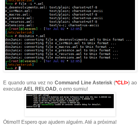
E quando uma vez no
Command Line Asterisk
(
*CLI>
) ao
executar
AEL RELOAD
, o erro sumiu!
Ótimo!!! Espero que ajudem alguém. Até a próxima!