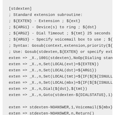
[stdexten]

; Standard extension subroutine:

; ${EXTEN} - Extension ; ${ext}

; ${ARG1} - Device(s) to ring ; ${dst}

; ${ARG2} - Dial Timeout ; ${tmt} 25 seconds

; ${ARG3} - Specify voicemail box to use ; ${m
; Syntax: Gosub(context,extension,priority(${A
; Use: Gosub(stdexten,${EXTEN} or specify exte
exten => _X.,1001(stdexten),NoOp(Dialing stand
exten => _X.,n,Set(LOCAL(ext)=${EXTEN})

exten => _X.,n,Set(LOCAL(dst)=${ARG1})

exten => _X.,n,Set(LOCAL(tmt)=${IF($[${ISNULL(
exten => _X.,n,Set(LOCAL(mbx)=${IF($[${ISNULL(
exten => _X.,n,Dial(${dst},${tmt})

exten => _X.,n,Goto(stdexten-${DIALSTATUS},1)

exten => stdexten-NOANSWER,1,Voicemail(${mbx},
exten => stdexten-NOANSWER,n,Return()
