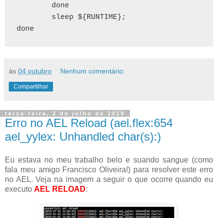
        done

        sleep ${RUNTIME};

done
às
04 outubro
Nenhum comentário:
Compartilhar
terça-feira, 2 de julho de 2019
Erro no AEL Reload (ael.flex:654
ael_yylex: Unhandled char(s):)
Eu estava no meu trabalho belo e suando sangue (como
fala meu amigo Francisco Oliveira!) para resolver este erro
no AEL. Veja na imagem a seguir o que ocorre quando eu
executo
AEL RELOAD
: