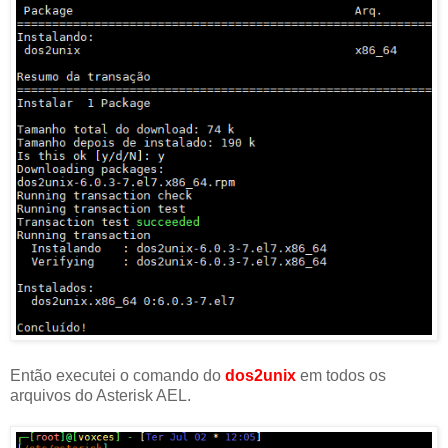
Então executei o comando do
dos2unix
em todos os
arquivos do Asterisk AEL.