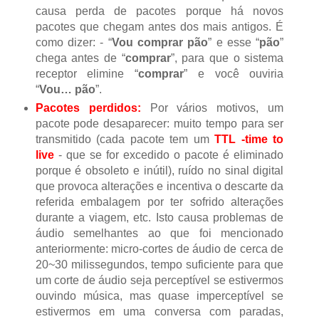
causa perda de pacotes porque há novos
pacotes que chegam antes dos mais antigos.
É
como dizer: - “
Vou comprar pão
” e esse “
pão
”
chega antes de “
comprar
”, para que o sistema
receptor elimine “
comprar
” e você ouviria
“
Vou… pão
”.
Pacotes perdidos:
Por vários motivos, um
pacote pode desaparecer: muito tempo para ser
transmitido (cada pacote tem um
TTL -time to
live
- que se for excedido o pacote é eliminado
porque é obsoleto e inútil), ruído no sinal digital
que provoca alterações e incentiva o descarte da
referida embalagem por ter sofrido alterações
durante a viagem, etc.
Isto causa problemas de
áudio semelhantes ao que foi mencionado
anteriormente: micro-cortes de áudio de cerca de
20~30 milissegundos, tempo suficiente para que
um corte de áudio seja perceptível se estivermos
ouvindo música, mas quase imperceptível se
estivermos em uma conversa com paradas,