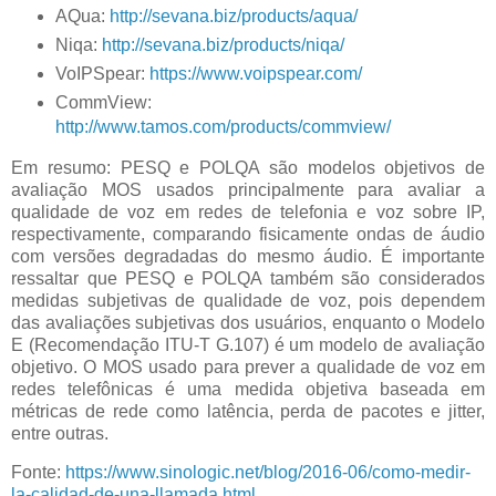
AQua:
http://sevana.biz/products/aqua/
Niqa:
http://sevana.biz/products/niqa/
VoIPSpear:
https://www.voipspear.com/
CommView:
http://www.tamos.com/products/commview/
Em resumo:
PESQ e POLQA são modelos objetivos de
avaliação MOS usados ​​principalmente para avaliar a
qualidade de voz em redes de telefonia e voz sobre IP,
respectivamente, comparando fisicamente ondas de áudio
com versões degradadas do mesmo áudio.
É importante
ressaltar que PESQ e POLQA também são considerados
medidas subjetivas de qualidade de voz, pois dependem
das avaliações subjetivas dos usuários, enquanto o Modelo
E (Recomendação ITU-T G.107) é um modelo de avaliação
objetivo. O MOS usado para prever a qualidade de voz em
redes telefônicas é uma medida objetiva baseada em
métricas de rede como latência, perda de pacotes e jitter,
entre outras.
Fonte:
https://www.sinologic.net/blog/2016-06/como-medir-
la-calidad-de-una-llamada.html