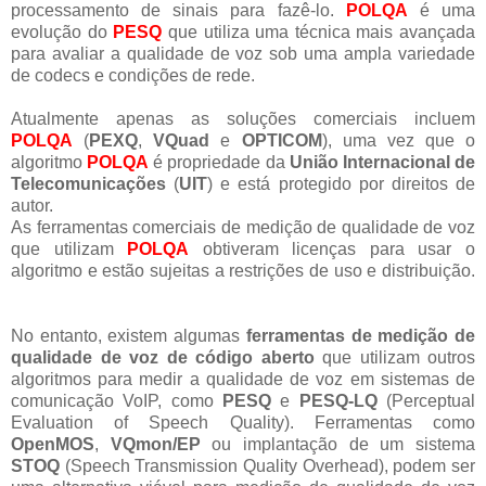
processamento de sinais para fazê-lo.
POLQA
é uma
evolução do
PESQ
que utiliza uma técnica mais avançada
para avaliar a qualidade de voz sob uma ampla variedade
de codecs e condições de rede.
Atualmente apenas as soluções comerciais incluem
POLQA
(
PEXQ
,
VQuad
e
OPTICOM
), uma vez que o
algoritmo
POLQA
é propriedade da
União Internacional de
Telecomunicações
(
UIT
) e está protegido por direitos de
autor.
As ferramentas comerciais de medição de qualidade de voz
que utilizam
POLQA
obtiveram licenças para usar o
algoritmo e estão sujeitas a restrições de uso e distribuição.
No entanto, existem algumas
ferramentas de medição de
qualidade de voz de código aberto
que utilizam outros
algoritmos para medir a qualidade de voz em sistemas de
comunicação VoIP, como
PESQ
e
PESQ-LQ
(Perceptual
Evaluation of Speech Quality).
Ferramentas como
OpenMOS
,
VQmon/EP
ou implantação de um sistema
STOQ
(Speech Transmission Quality Overhead), podem ser