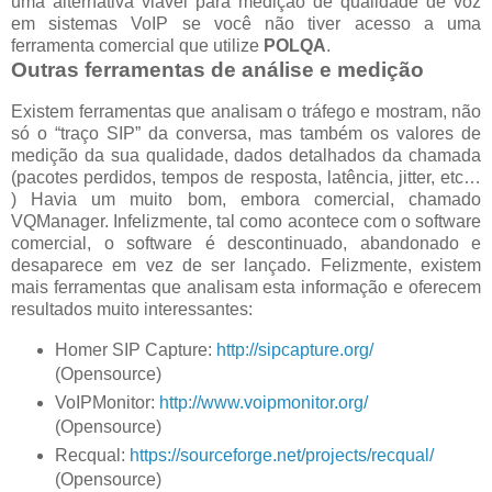
uma alternativa viável para medição de qualidade de voz
em sistemas VoIP se você não tiver acesso a uma
ferramenta comercial que utilize
POLQA
.
Outras ferramentas de análise e medição
Existem ferramentas que analisam o tráfego e mostram, não
só o “traço SIP” da conversa, mas também os valores de
medição da sua qualidade, dados detalhados da chamada
(pacotes perdidos, tempos de resposta, latência, jitter, etc…
)
Havia um muito bom, embora comercial, chamado
VQManager.
Infelizmente, tal como acontece com o software
comercial, o software é descontinuado, abandonado e
desaparece em vez de ser lançado.
Felizmente, existem
mais ferramentas que analisam esta informação e oferecem
resultados muito interessantes:
Homer SIP Capture:
http://sipcapture.org/
(Opensource)
VoIPMonitor:
http://www.voipmonitor.org/
(Opensource)
Recqual:
https://sourceforge.net/projects/recqual/
(Opensource)